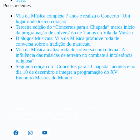
Posts recentes
Vila da Música completa 7 anos e realiza o Concerto “Um
lugar onde toca o coração”
Terceira edição do “Concertos para a Chapada” marca início
da programação de aniversário de 7 anos da Vila da Música
Diálogos Musicais: Vila da Música promove roda de
conversa sobre a tradição do maracatu
Vila da Música realiza roda de conversa com o tema “A
influência das músicas de terreiro no combate à intolerância
religiosa”
Segunda edição do “Concertos para a Chapada” acontece no
dia 10 de dezembro e integra a programação do XV
Encontro Mestres do Mundo
Endereço:
Av. José Horácio Pequeno, 1366 – Belmonte, Crato, Ceará
Telefone/WhatsApp:
(88) 9.9445-3149
E-mail:
cancioneiro.viladamusica@idm.org.br