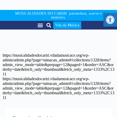
Abr
MUSICALIDADES DO CARIRI: patrimônio, acervo e
memória.
Vila da Música
https://musicalidadesdocariri.viladamusicace.org/wp-
admin/admin.php?page=tainacan_admin#/collections/1328/items?
admin_view_mode=table&perpage=12&paged=1&order=ASC&or
derby=date&fetch_only=thumbnail&fetch_only_meta=1333%2C13
11
https://musicalidadesdocariri.viladamusicace.org/wp-
admin/admin.php?page=tainacan_admin#/collections/1328/items?
admin_view_mode=table&perpage=12&paged=1&order=ASC&or
derby=date&fetch_only=thumbnail&fetch_only_meta=1333%2C13
11