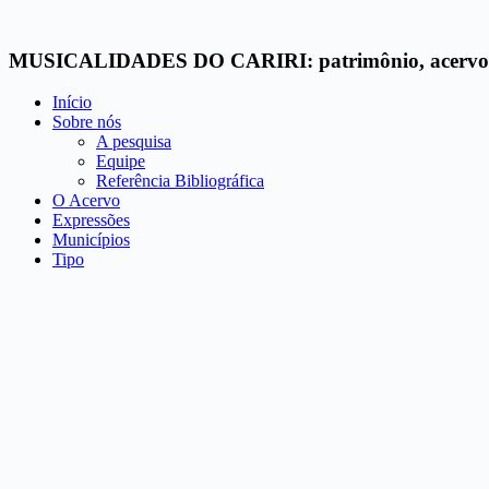
Pular
para
o
MUSICALIDADES DO CARIRI: patrimônio, acervo 
conteúdo
Início
Sobre nós
A pesquisa
Equipe
Referência Bibliográfica
O Acervo
Expressões
Municípios
Tipo