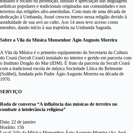
trabalho é focado na promoção, difusão e apreciação das linguagens
artísticas populares e tradicionais originadas nas comunidades e nos
terreiros das religiões afro-ameríndias. Com mais de uma década de
dedicação à Umbanda, Josué cresceu imerso nessa religião devido à
assiduidade de sua avó ao culto. Aos 14 anos teve acesso como
membro, dando início à sua trajetória na Umbanda Sagrada.
Sobre a Vila da Música Monsenhor Ágio Augusto Moreira
A Vila da Música é o primeiro equipamento da Secretaria da Cultura
do Ceará (Secult Ceará) instalado no interior e gerido em parceria com
o Instituto Dragão do Mar (IDM). É fruto da parceria da Secult Ceará
com a tradicional escola de música Sociedade Lírica do Belmonte
(Solibel), fundada pelo Padre Ágio Augusto Moreira na década de
1970.
SERVIÇO
Roda de conversa “A influência das músicas de terreiro no
combate à intolerância religiosa”
Data: 22 de janeiro
Horário: 15h
Local: Vila da Música Monsenhor Ágio Augusto Moreira (Av. José