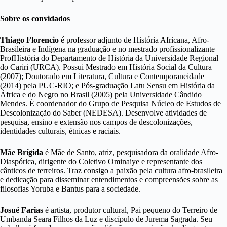
Sobre os convidados
Thiago Florencio
é professor adjunto de História Africana, Afro-
Brasileira e Indígena na graduação e no mestrado profissionalizante
ProfHistória do Departamento de História da Universidade Regional
do Cariri (URCA). Possui Mestrado em História Social da Cultura
(2007); Doutorado em Literatura, Cultura e Contemporaneidade
(2014) pela PUC-RIO; e Pós-graduação Latu Sensu em História da
África e do Negro no Brasil (2005) pela Universidade Cândido
Mendes. É coordenador do Grupo de Pesquisa Núcleo de Estudos de
Descolonização do Saber (NEDESA). Desenvolve atividades de
pesquisa, ensino e extensão nos campos de descolonizações,
identidades culturais, étnicas e raciais.
Mãe Brígida
é Mãe de Santo, atriz, pesquisadora da oralidade Afro-
Diaspórica, dirigente do Coletivo Ominaiye e representante dos
cânticos de terreiros. Traz consigo a paixão pela cultura afro-brasileira
e dedicação para disseminar entendimentos e compreensões sobre as
filosofias Yoruba e Bantus para a sociedade.
Josué Farias
é artista, produtor cultural, Pai pequeno do Terreiro de
Umbanda Seara Filhos da Luz e discípulo de Jurema Sagrada. Seu