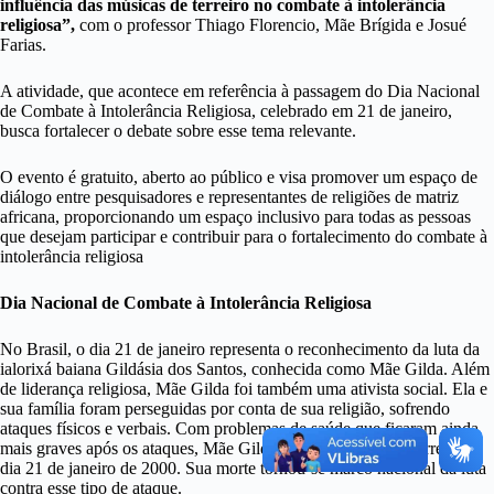
influência das músicas de terreiro no combate à intolerância
religiosa”,
com o professor Thiago Florencio, Mãe Brígida e Josué
Farias.
A atividade, que acontece em referência à passagem do Dia Nacional
de Combate à Intolerância Religiosa, celebrado em 21 de janeiro,
busca fortalecer o debate sobre esse tema relevante.
O evento é gratuito, aberto ao público e visa promover um espaço de
diálogo entre pesquisadores e representantes de religiões de matriz
africana, proporcionando um espaço inclusivo para todas as pessoas
que desejam participar e contribuir para o fortalecimento do combate à
intolerância religiosa
Dia Nacional de Combate à Intolerância Religiosa
No Brasil, o dia 21 de janeiro representa o reconhecimento da luta da
ialorixá baiana Gildásia dos Santos, conhecida como Mãe Gilda. Além
de liderança religiosa, Mãe Gilda foi também uma ativista social. Ela e
sua família foram perseguidas por conta de sua religião, sofrendo
ataques físicos e verbais. Com problemas de saúde que ficaram ainda
mais graves após os ataques, Mãe Gilda teve um infarto e morreu no
dia 21 de janeiro de 2000. Sua morte tornou-se marco nacional da luta
contra esse tipo de ataque.