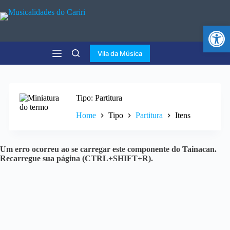
Abr
Vila da Música
Tipo
Partitura
Home
Tipo
Partitura
Itens
Um erro ocorreu ao se carregar este componente do Tainacan.
Recarregue sua página (CTRL+SHIFT+R).