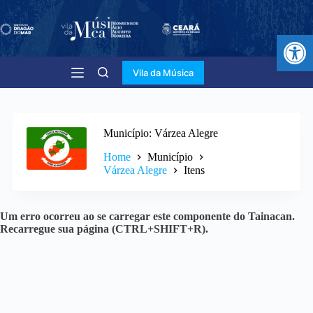
Abr
Vila da Música
Município
Várzea Alegre
Home
Município
Várzea Alegre
Itens
Um erro ocorreu ao se carregar este componente do Tainacan.
Recarregue sua página (CTRL+SHIFT+R).