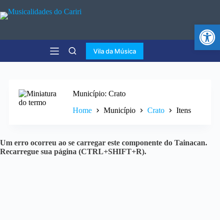
Abr
Vila da Música
Município
Crato
Home
Município
Crato
Itens
Um erro ocorreu ao se carregar este componente do Tainacan.
Recarregue sua página (CTRL+SHIFT+R).