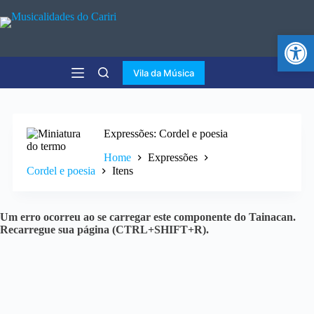
Abr
Vila da Música
Expressões
Cordel e poesia
Home
Expressões
Cordel e poesia
Itens
Um erro ocorreu ao se carregar este componente do Tainacan.
Recarregue sua página (CTRL+SHIFT+R).