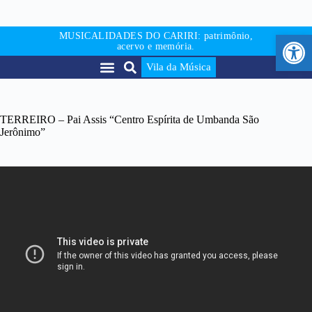
Abr
MUSICALIDADES DO CARIRI: patrimônio,
acervo e memória.
Vila da Música
TERREIRO – Pai Assis “Centro Espírita de Umbanda São
Jerônimo”