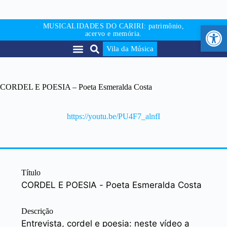
Abr
MUSICALIDADES DO CARIRI: patrimônio,
acervo e memória.
Vila da Música
CORDEL E POESIA – Poeta Esmeralda Costa
https://youtu.be/PU4F7_alnfI
Título
CORDEL E POESIA - Poeta Esmeralda Costa
Descrição
Entrevista, cordel e poesia: neste vídeo a