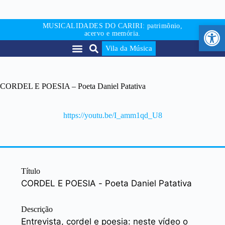
Abr
MUSICALIDADES DO CARIRI: patrimônio,
acervo e memória.
Vila da Música
CORDEL E POESIA – Poeta Daniel Patativa
https://youtu.be/I_amm1qd_U8
Título
CORDEL E POESIA - Poeta Daniel Patativa
Descrição
Entrevista, cordel e poesia: neste vídeo o