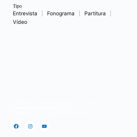
Tipo
Entrevista
|
Fonograma
|
Partitura
|
Vídeo
Endereço:
Av. José Horácio Pequeno, 1366 – Belmonte, Crato, Ceará
Telefone/WhatsApp:
(88) 9.9445-3149
E-mail:
cancioneiro.viladamusica@idm.org.br